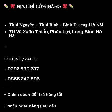
ĐỊ𝔸 ℂℍỈ ℂỬ𝔸 ℍÀℕ𝔾
𝐓𝐡á𝐢 𝐍𝐠𝐮𝐲ê𝐧 - 𝐓𝐡á𝐢 𝐁ì𝐧𝐡 - 𝐁ì𝐧𝐡 𝐃ươ𝐧𝐠-
Hà Nội
79 Vũ Xuân Thiều, Phúc Lợi, Long Biên Hà
Nội
HOTLINE /ZALO :
+ 0392.530.237
+ 0865.243.596
+ Chính sách đổi trả hàng lỗi
+ Nhận oder hàng yêu cầu