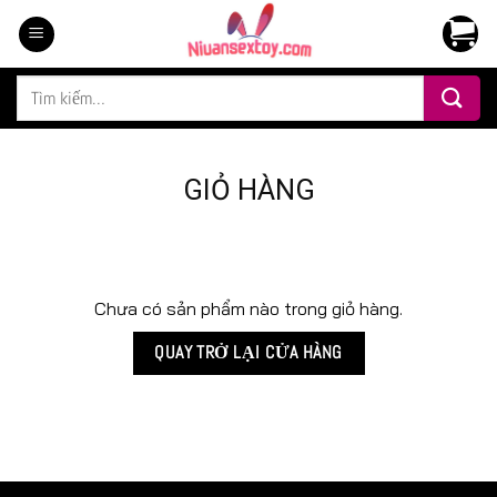
Chuyển
đến
nội
Tìm
dung
kiếm:
GIỎ HÀNG
Chưa có sản phẩm nào trong giỏ hàng.
QUAY TRỞ LẠI CỬA HÀNG