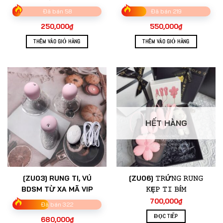
sản
Đã bán 58
Đã bán 219
phẩm
250,000
₫
550,000
₫
THÊM VÀO GIỎ HÀNG
THÊM VÀO GIỎ HÀNG
HẾT HÀNG
[ZU03] RUNG TI, VÚ
[ZU06] 𝚃𝚁Ứ𝙽𝙶 𝚁𝚄𝙽𝙶
BDSM TỪ XA MÃ VIP
𝙺Ẹ𝙿 𝚃𝙸 𝙱Í𝙼
700,000
₫
Đã bán 322
ĐỌC TIẾP
680,000
₫