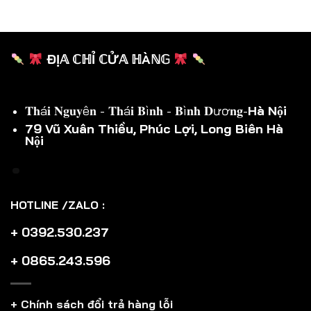
ĐỊ𝔸 ℂℍỈ ℂỬ𝔸 ℍÀℕ𝔾
𝐓𝐡á𝐢 𝐍𝐠𝐮𝐲ê𝐧 - 𝐓𝐡á𝐢 𝐁ì𝐧𝐡 - 𝐁ì𝐧𝐡 𝐃ươ𝐧𝐠-
Hà Nội
79 Vũ Xuân Thiều, Phúc Lợi, Long Biên Hà
Nội
HOTLINE /ZALO :
+ 0392.530.237
+ 0865.243.596
+ Chính sách đổi trả hàng lỗi