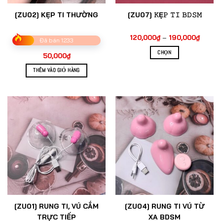
[ZU02] KẸP TI THƯỜNG
[ZU07] 𝙺Ẹ𝙿 𝚃𝙸 𝙱𝙳𝚂𝙼
Khoản
120,000
₫
–
190,000
₫
Đã bán 1233
giá:
từ
CHỌN
50,000
₫
120,00
đến
Sản
190,0
THÊM VÀO GIỎ HÀNG
phẩm
này
có
nhiều
biến
thể.
Các
tùy
chọn
có
thể
được
chọn
[ZU01] RUNG TI, VÚ CẮM
[ZU04] RUNG TI VÚ TỪ
trên
TRỰC TIẾP
XA BDSM
trang