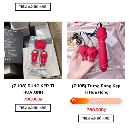
THÊM VÀO GIỎ HÀNG
[ZU08] RUNG KẸP TI
[ZU05] Trứng Rung Kẹp
HOA XINH
Ti Hoa Hồng
700,000
₫
Đã bán 119
THÊM VÀO GIỎ HÀNG
780,000
₫
THÊM VÀO GIỎ HÀNG