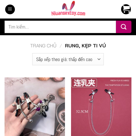
Chuyển
đến
nội
Tìm
dung
kiếm:
TRANG CHỦ
/
RUNG, KẸP TI VÚ