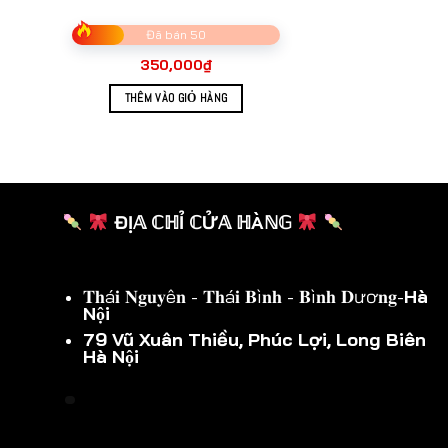
Đã bán 50
350,000
₫
THÊM VÀO GIỎ HÀNG
ĐỊ𝔸 ℂℍỈ ℂỬ𝔸 ℍÀℕ𝔾
𝐓𝐡á𝐢 𝐍𝐠𝐮𝐲ê𝐧 - 𝐓𝐡á𝐢 𝐁ì𝐧𝐡 - 𝐁ì𝐧𝐡 𝐃ươ𝐧𝐠-
Hà
Nội
79 Vũ Xuân Thiều, Phúc Lợi, Long Biên
Hà Nội