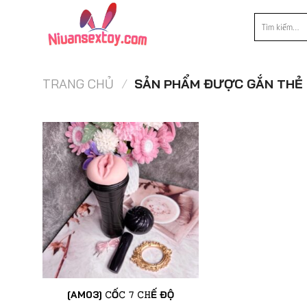
Chuyển
Tìm
đến
kiếm:
nội
dung
TRANG CHỦ
/
SẢN PHẨM ĐƯỢC GẮN THẺ “
[AM03] 𝙲Ố𝙲 𝟽 𝙲𝙷Ế ĐỘ