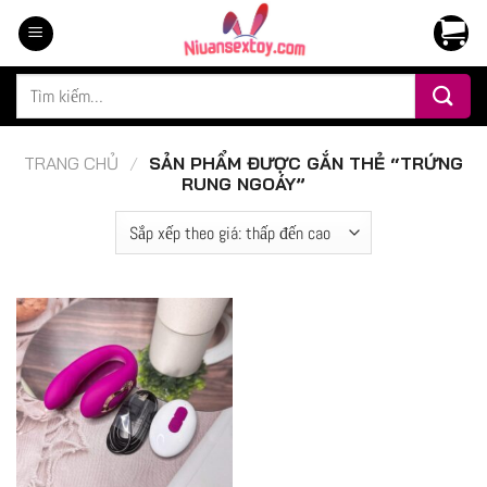
Chuyển
đến
nội
Tìm
dung
kiếm:
TRANG CHỦ
/
SẢN PHẨM ĐƯỢC GẮN THẺ “TRỨNG
RUNG NGOÁY”