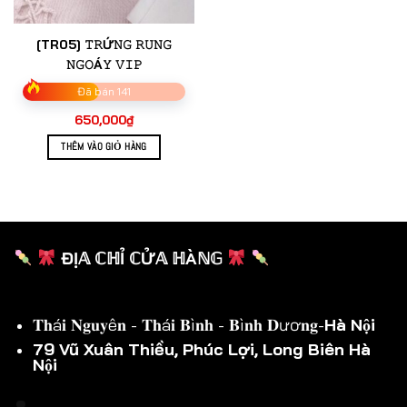
[TR05] 𝚃𝚁Ứ𝙽𝙶 𝚁𝚄𝙽𝙶
𝙽𝙶𝙾Á𝚈 𝚅𝙸𝙿
Đã bán 141
650,000
₫
THÊM VÀO GIỎ HÀNG
ĐỊ𝔸 ℂℍỈ ℂỬ𝔸 ℍÀℕ𝔾
𝐓𝐡á𝐢 𝐍𝐠𝐮𝐲ê𝐧 - 𝐓𝐡á𝐢 𝐁ì𝐧𝐡 - 𝐁ì𝐧𝐡 𝐃ươ𝐧𝐠-
Hà Nội
79 Vũ Xuân Thiều, Phúc Lợi, Long Biên Hà
Nội