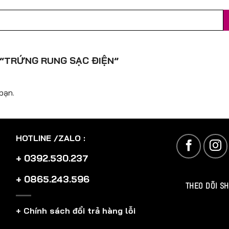
“TRỨNG RUNG SẠC ĐIỆN”
bạn.
HOTLINE /ZALO :
+ 0392.530.237
+ 0865.243.596
THEO DÕI S
+ Chính sách đổi trả hàng lỗi