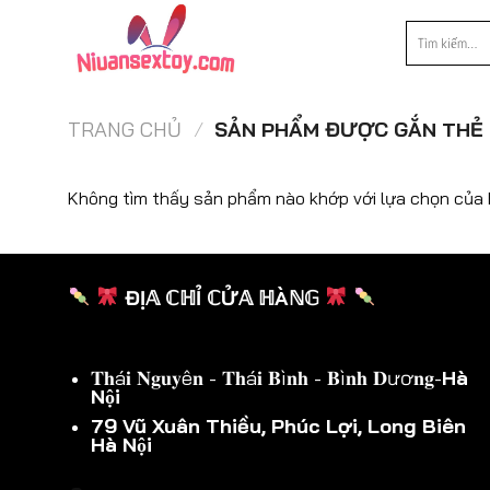
Chuyển
Tìm
đến
kiếm:
nội
dung
TRANG CHỦ
/
SẢN PHẨM ĐƯỢC GẮN THẺ 
Không tìm thấy sản phẩm nào khớp với lựa chọn của 
ĐỊ𝔸 ℂℍỈ ℂỬ𝔸 ℍÀℕ𝔾
𝐓𝐡á𝐢 𝐍𝐠𝐮𝐲ê𝐧 - 𝐓𝐡á𝐢 𝐁ì𝐧𝐡 - 𝐁ì𝐧𝐡 𝐃ươ𝐧𝐠-
Hà
Nội
79 Vũ Xuân Thiều, Phúc Lợi, Long Biên
Hà Nội