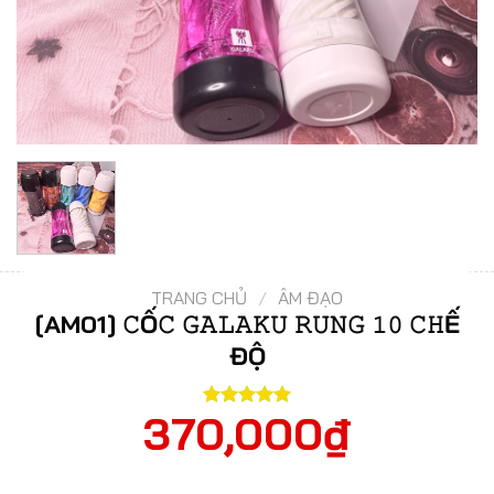
TRANG CHỦ
/
ÂM ĐẠO
[AM01] 𝙲Ố𝙲 𝙶𝙰𝙻𝙰𝙺𝚄 𝚁𝚄𝙽𝙶 𝟷𝟶 𝙲𝙷Ế
ĐỘ
370,000
₫
5.00
2
trên 5
dựa trên
đánh giá