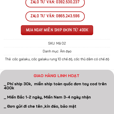
ZALO TƯ VẤN: 0392.530.237
ZALO TƯ VẤN: 0865.243.596
MUA NGAY MIỄN SHIP ĐƠN TỪ 400K
SKU:
Mã 02
Danh mục:
Âm đạo
Thẻ:
cốc galaku
,
cốc galaku rung 10 chế độ
,
cốc thủ dâm có chế độ
GIAO HÀNG LINH HOẠT
_ Phí ship 30k, miễn ship toàn quốc đơn toy cod trên
400k
_ Miền Bắc 1-2 ngày, Miền Nam 3-4 ngày nhận
_ Đơn gửi đi che tên ,kín đáo, bảo mật