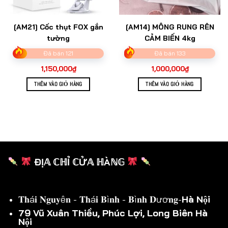
[AM21] Cốc thụt FOX gắn
[AM14] MÔNG RUNG RÊN
tường
CẢM BIẾN 4kg
Đã bán 121
Đã bán 133
1,150,000
₫
1,000,000
₫
THÊM VÀO GIỎ HÀNG
THÊM VÀO GIỎ HÀNG
ĐỊ𝔸 ℂℍỈ ℂỬ𝔸 ℍÀℕ𝔾
𝐓𝐡á𝐢 𝐍𝐠𝐮𝐲ê𝐧 - 𝐓𝐡á𝐢 𝐁ì𝐧𝐡 - 𝐁ì𝐧𝐡 𝐃ươ𝐧𝐠-
Hà Nội
79 Vũ Xuân Thiều, Phúc Lợi, Long Biên Hà
Nội