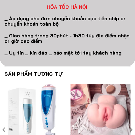
HỎA TỐC HÀ NỘI
_ Áp dụng cho đơn chuyển khoản cọc tiền ship or
chuyển khoản toàn bộ
_ Giao hàng trong 30phút - 1h30 tùy địa điểm nhận
or giờ cao điểm
_ Uy tín _ kín đáo _ bảo mật tới tay khách hàng
SẢN PHẨM TƯƠNG TỰ