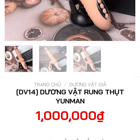
TRANG CHỦ
/
DƯƠNG VẬT GIẢ
[DV14] DƯƠNG VẬT RUNG THỤT
YUNMAN
1,000,000
₫