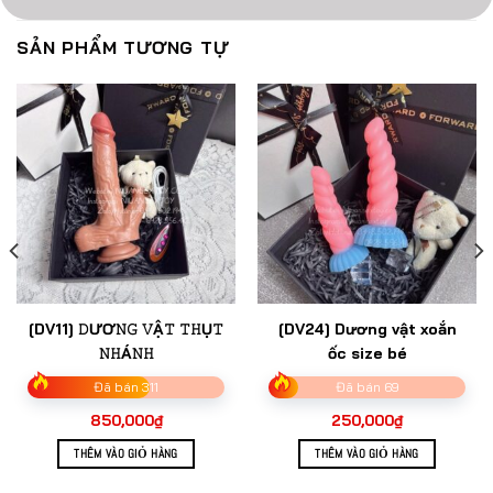
SẢN PHẨM TƯƠNG TỰ
[DV11] 𝙳ƯƠ𝙽𝙶 𝚅Ậ𝚃 𝚃𝙷Ụ𝚃
[DV24] Dương vật xoắn
𝙽𝙷Á𝙽𝙷
ốc size bé
Đã bán 311
Đã bán 69
850,000
₫
250,000
₫
THÊM VÀO GIỎ HÀNG
THÊM VÀO GIỎ HÀNG