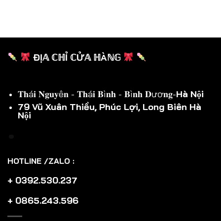
ĐỊ𝔸 ℂℍỈ ℂỬ𝔸 ℍÀℕ𝔾
𝐓𝐡á𝐢 𝐍𝐠𝐮𝐲ê𝐧 - 𝐓𝐡á𝐢 𝐁ì𝐧𝐡 - 𝐁ì𝐧𝐡 𝐃ươ𝐧𝐠-
Hà Nội
79 Vũ Xuân Thiều, Phúc Lợi, Long Biên Hà
Nội
HOTLINE /ZALO :
+ 0392.530.237
+ 0865.243.596