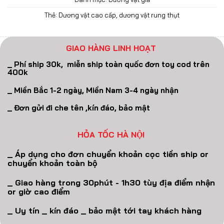
Thẻ:
Dương vật cao cấp
,
dương vật rung thụt
GIAO HÀNG LINH HOẠT
_ Phí ship 30k, miễn ship toàn quốc đơn toy cod trên
400k
_ Miền Bắc 1-2 ngày, Miền Nam 3-4 ngày nhận
_ Đơn gửi đi che tên ,kín đáo, bảo mật
HỎA TỐC HÀ NỘI
_ Áp dụng cho đơn chuyển khoản cọc tiền ship or
chuyển khoản toàn bộ
_ Giao hàng trong 30phút - 1h30 tùy địa điểm nhận
or giờ cao điểm
_ Uy tín _ kín đáo _ bảo mật tới tay khách hàng