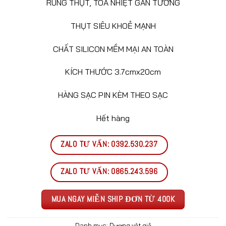
RUNG THỤT, TOẢ NHIỆT GẮN TƯỜNG
THỤT SIÊU KHOẺ MẠNH
CHẤT SILICON MỀM MẠI AN TOÀN
KÍCH THƯỚC 3.7cmx20cm
HÀNG SẠC PIN KÈM THEO SẠC
Hết hàng
ZALO TƯ VẤN: 0392.530.237
ZALO TƯ VẤN: 0865.243.596
MUA NGAY MIỄN SHIP ĐƠN TỪ 400K
Danh mục:
Dương vật giả