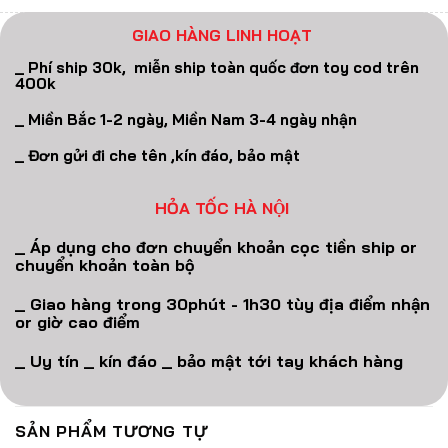
GIAO HÀNG LINH HOẠT
_ Phí ship 30k, miễn ship toàn quốc đơn toy cod trên
400k
_ Miền Bắc 1-2 ngày, Miền Nam 3-4 ngày nhận
_ Đơn gửi đi che tên ,kín đáo, bảo mật
HỎA TỐC HÀ NỘI
_ Áp dụng cho đơn chuyển khoản cọc tiền ship or
chuyển khoản toàn bộ
_ Giao hàng trong 30phút - 1h30 tùy địa điểm nhận
or giờ cao điểm
_ Uy tín _ kín đáo _ bảo mật tới tay khách hàng
SẢN PHẨM TƯƠNG TỰ