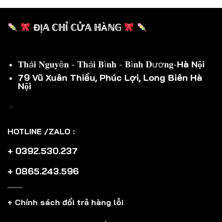
ĐỊ𝔸 ℂℍỈ ℂỬ𝔸 ℍÀℕ𝔾
𝐓𝐡á𝐢 𝐍𝐠𝐮𝐲ê𝐧 - 𝐓𝐡á𝐢 𝐁ì𝐧𝐡 - 𝐁ì𝐧𝐡 𝐃ươ𝐧𝐠-
Hà Nội
79 Vũ Xuân Thiều, Phúc Lợi, Long Biên Hà
Nội
HOTLINE /ZALO :
+ 0392.530.237
+ 0865.243.596
+ Chính sách đổi trả hàng lỗi