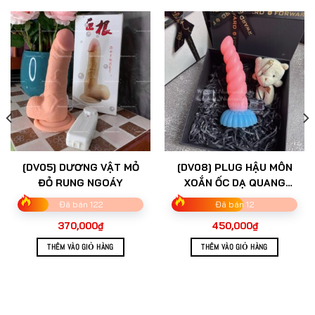
[DV05] DƯƠNG VẬT MỎ
[DV08] PLUG HẬU MÔN
ĐỎ RUNG NGOÁY
XOẮN ỐC DẠ QUANG
SIZE TO
Đã bán 122
Đã bán 12
370,000
₫
450,000
₫
THÊM VÀO GIỎ HÀNG
THÊM VÀO GIỎ HÀNG