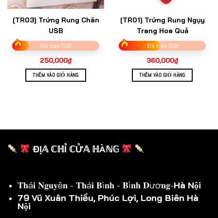
[TR03] Trứng Rung Chân
[TR01] Trứng Rung Ngụy
USB
Trang Hoa Quả
Đã bán 1128
Đã bán 238
250,000
₫
360,000
₫
THÊM VÀO GIỎ HÀNG
THÊM VÀO GIỎ HÀNG
ĐỊ𝔸 ℂℍỈ ℂỬ𝔸 ℍÀℕ𝔾
𝐓𝐡á𝐢 𝐍𝐠𝐮𝐲ê𝐧 - 𝐓𝐡á𝐢 𝐁ì𝐧𝐡 - 𝐁ì𝐧𝐡 𝐃ươ𝐧𝐠-
Hà Nội
79 Vũ Xuân Thiều, Phúc Lợi, Long Biên Hà
Nội