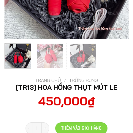
TRANG CHỦ
/
TRỨNG RUNG
[TR13] HOA HỒNG THỤT MÚT LE
450,000
₫
Số lượng
THÊM VÀO GIỎ HÀNG