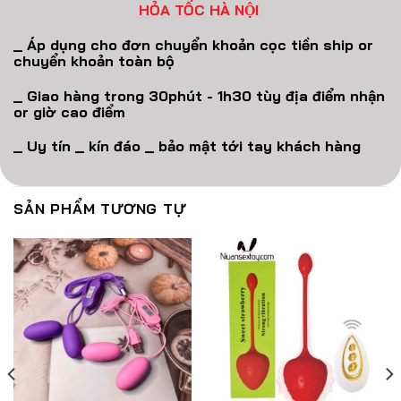
HỎA TỐC HÀ NỘI
_ Áp dụng cho đơn chuyển khoản cọc tiền ship or
chuyển khoản toàn bộ
_ Giao hàng trong 30phút - 1h30 tùy địa điểm nhận
or giờ cao điểm
_ Uy tín _ kín đáo _ bảo mật tới tay khách hàng
SẢN PHẨM TƯƠNG TỰ