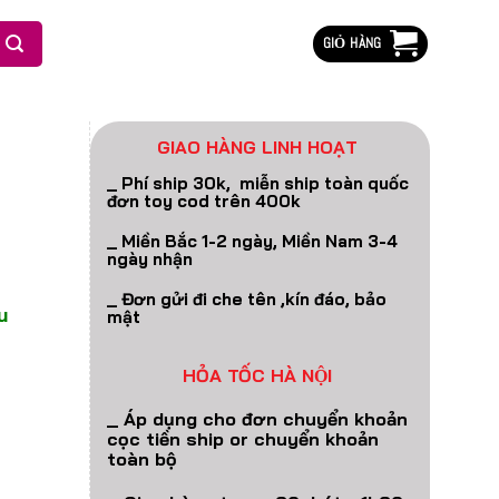
GIỎ HÀNG
GIAO HÀNG LINH HOẠT
_ Phí ship 30k, miễn ship toàn quốc
đơn toy cod trên 400k
_ Miền Bắc 1-2 ngày, Miền Nam 3-4
ngày nhận
_ Đơn gửi đi che tên ,kín đáo, bảo
au
mật
HỎA TỐC HÀ NỘI
_ Áp dụng cho đơn chuyển khoản
cọc tiền ship or chuyển khoản
toàn bộ