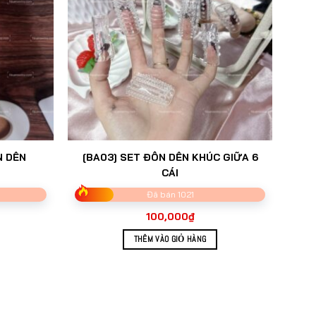
N DÊN
[BA03] SET ĐÔN DÊN KHÚC GIỮA 6
CÁI
Đã bán 1021
100,000
₫
THÊM VÀO GIỎ HÀNG