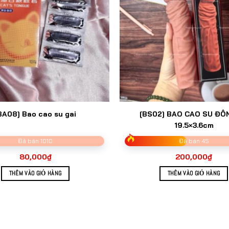
BA08] Bao cao su gai
[BS02] BAO CAO SU ĐÔ
19.5×3.6cm
Đã bán 1010
Đã bán 45
80,000
₫
200,000
₫
THÊM VÀO GIỎ HÀNG
THÊM VÀO GIỎ HÀNG