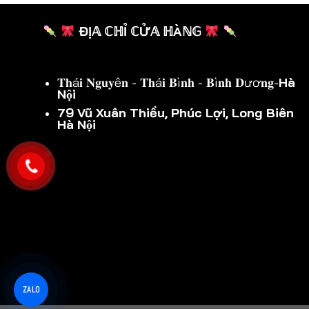
nhiều
biến
ĐỊ𝔸 ℂℍỈ ℂỬ𝔸 ℍÀℕ𝔾
thể.
Các
tùy
𝐓𝐡á𝐢 𝐍𝐠𝐮𝐲ê𝐧 - 𝐓𝐡á𝐢 𝐁ì𝐧𝐡 - 𝐁ì𝐧𝐡 𝐃ươ𝐧𝐠-
Hà
chọn
Nội
có
79 Vũ Xuân Thiều, Phúc Lợi, Long Biên
thể
Hà Nội
được
chọn
trên
trang
sản
phẩm
ZALO