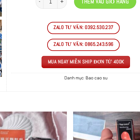
THÊM VÀO GIỎ HÀNG
ZALO TƯ VẤN: 0392.530.237
ZALO TƯ VẤN: 0865.243.596
MUA NGAY MIỄN SHIP ĐƠN TỪ 400K
Danh mục:
Bao cao su