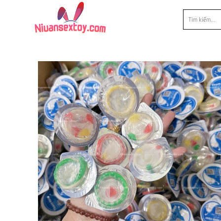
Chuyển
Tìm
đến
kiếm:
nội
dung