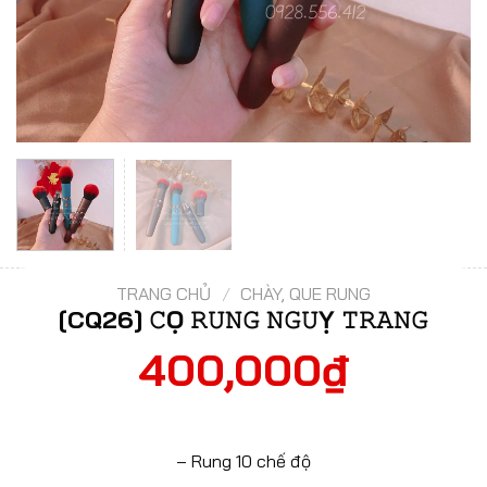
TRANG CHỦ
/
CHÀY, QUE RUNG
[CQ26] 𝙲Ọ 𝚁𝚄𝙽𝙶 𝙽𝙶𝚄Ỵ 𝚃𝚁𝙰𝙽𝙶
400,000
₫
– Rung 10 chế độ