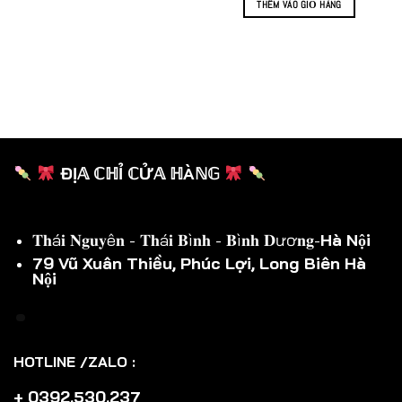
THÊM VÀO GIỎ HÀNG
ĐỊ𝔸 ℂℍỈ ℂỬ𝔸 ℍÀℕ𝔾
𝐓𝐡á𝐢 𝐍𝐠𝐮𝐲ê𝐧 - 𝐓𝐡á𝐢 𝐁ì𝐧𝐡 - 𝐁ì𝐧𝐡 𝐃ươ𝐧𝐠-
Hà Nội
79 Vũ Xuân Thiều, Phúc Lợi, Long Biên Hà
Nội
HOTLINE /ZALO :
+ 0392.530.237