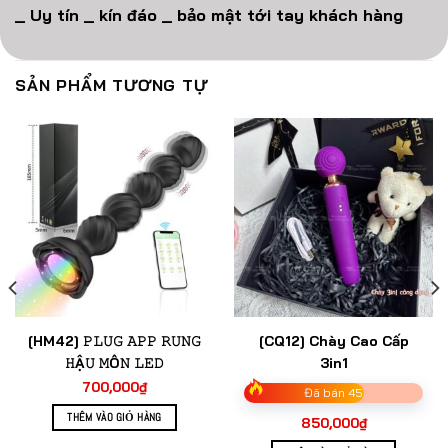
_ Uy tín _ kín đáo _ bảo mật tới tay khách hàng
SẢN PHẨM TƯƠNG TỰ
[HM42] 𝙿𝙻𝚄𝙶 𝙰𝙿𝙿 𝚁𝚄𝙽𝙶
[CQ12] Chày Cao Cấp
𝙷Ậ𝚄 𝙼Ô𝙽 𝙻𝙴𝙳
3in1
700,000
₫
Đã bán 45
THÊM VÀO GIỎ HÀNG
850,000
₫