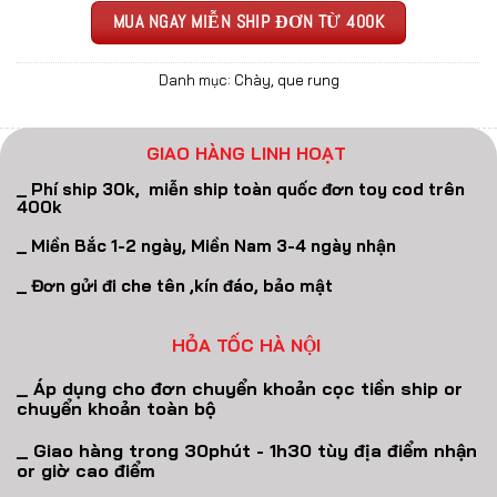
MUA NGAY MIỄN SHIP ĐƠN TỪ 400K
Danh mục:
Chày, que rung
GIAO HÀNG LINH HOẠT
_ Phí ship 30k, miễn ship toàn quốc đơn toy cod trên
400k
_ Miền Bắc 1-2 ngày, Miền Nam 3-4 ngày nhận
_ Đơn gửi đi che tên ,kín đáo, bảo mật
HỎA TỐC HÀ NỘI
_ Áp dụng cho đơn chuyển khoản cọc tiền ship or
chuyển khoản toàn bộ
_ Giao hàng trong 30phút - 1h30 tùy địa điểm nhận
or giờ cao điểm