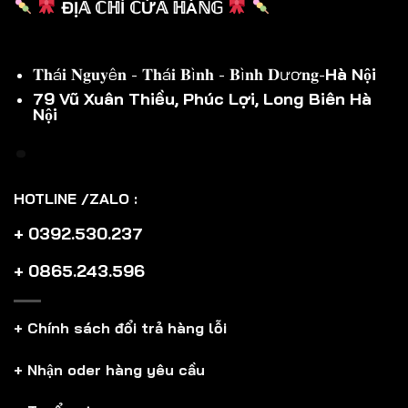
ĐỊ𝔸 ℂℍỈ ℂỬ𝔸 ℍÀℕ𝔾
𝐓𝐡á𝐢 𝐍𝐠𝐮𝐲ê𝐧 - 𝐓𝐡á𝐢 𝐁ì𝐧𝐡 - 𝐁ì𝐧𝐡 𝐃ươ𝐧𝐠-
Hà Nội
79 Vũ Xuân Thiều, Phúc Lợi, Long Biên Hà
Nội
HOTLINE /ZALO :
+ 0392.530.237
+ 0865.243.596
+ Chính sách đổi trả hàng lỗi
+ Nhận oder hàng yêu cầu