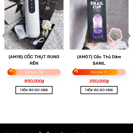
[AM18] CỐC THỤT RUNG
[AM07] Cốc Thủ Dâm
RÊN
SANIL
Đã bán 158
Đã bán 17
850,000
₫
250,000
₫
THÊM VÀO GIỎ HÀNG
THÊM VÀO GIỎ HÀNG