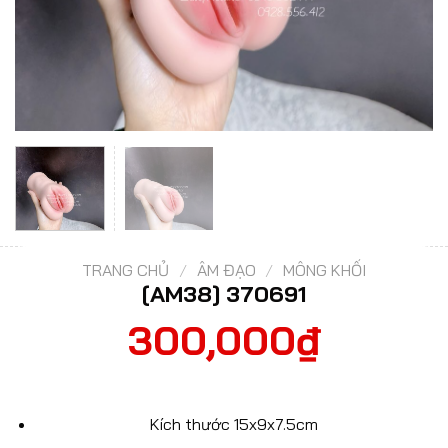
TRANG CHỦ
/
ÂM ĐẠO
/
MÔNG KHỐI
[AM38] 370691
300,000
₫
Kích thước 15x9x7.5cm