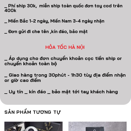
_ Phí ship 30k, miễn ship toàn quốc đơn toy cod trên
400k
_ Miền Bắc 1-2 ngày, Miền Nam 3-4 ngày nhận
_ Đơn gửi đi che tên ,kín đáo, bảo mật
HỎA TỐC HÀ NỘI
_ Áp dụng cho đơn chuyển khoản cọc tiền ship or
chuyển khoản toàn bộ
_ Giao hàng trong 30phút - 1h30 tùy địa điểm nhận
or giờ cao điểm
_ Uy tín _ kín đáo _ bảo mật tới tay khách hàng
SẢN PHẨM TƯƠNG TỰ