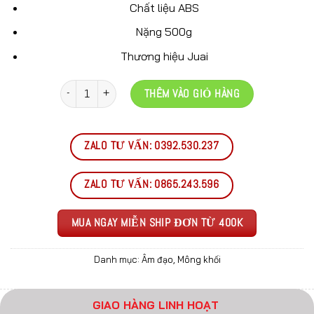
Chất liệu ABS
Nặng 500g
Thương hiệu Juai
Số lượng
THÊM VÀO GIỎ HÀNG
ZALO TƯ VẤN: 0392.530.237
ZALO TƯ VẤN: 0865.243.596
MUA NGAY MIỄN SHIP ĐƠN TỪ 400K
Danh mục:
Âm đạo
,
Mông khối
GIAO HÀNG LINH HOẠT