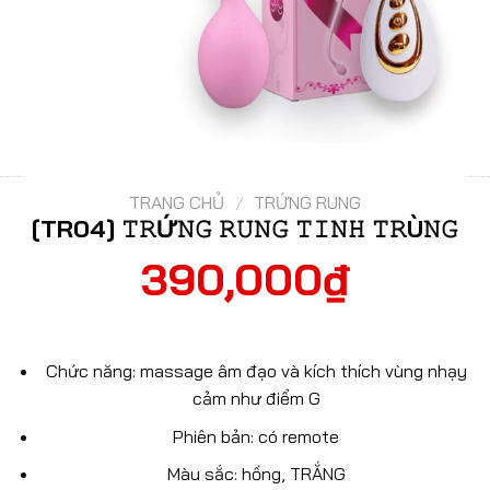
TRANG CHỦ
/
TRỨNG RUNG
[TR04] 𝚃𝚁Ứ𝙽𝙶 𝚁𝚄𝙽𝙶 𝚃𝙸𝙽𝙷 𝚃𝚁Ù𝙽𝙶
390,000
₫
Chức năng: massage âm đạo và kích thích vùng nhạy
cảm như điểm G
Phiên bản: có remote
Màu sắc: hồng, TRẮNG