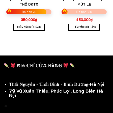
THỎ DKTX
MÚT LE
Đã bán 79
Đã bán 120
350,000
₫
450,000
₫
THÊM VÀO GIỎ HÀNG
THÊM VÀO GIỎ HÀNG
ĐỊ𝔸 ℂℍỈ ℂỬ𝔸 ℍÀℕ𝔾
𝐓𝐡á𝐢 𝐍𝐠𝐮𝐲ê𝐧 - 𝐓𝐡á𝐢 𝐁ì𝐧𝐡 - 𝐁ì𝐧𝐡 𝐃ươ𝐧𝐠-
Hà Nội
79 Vũ Xuân Thiều, Phúc Lợi, Long Biên Hà
Nội