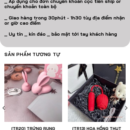
_ Áp dụng cho đơn chuyển khoản cọc tiền ship or
chuyển khoản toàn bộ
_ Giao hàng trong 30phút - 1h30 tùy địa điểm nhận
or giờ cao điểm
_ Uy tín _ kín đáo _ bảo mật tới tay khách hàng
SẢN PHẨM TƯƠNG TỰ
[TR20] TRỨNG RUNG
[TR13] HOA HỒNG THỤT