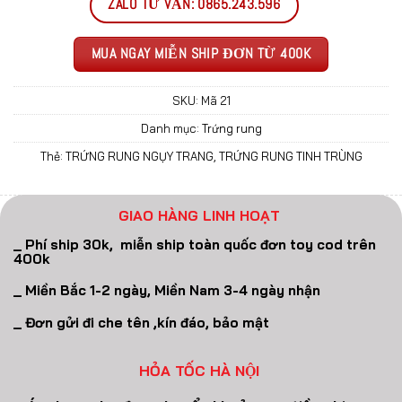
ZALO TƯ VẤN: 0865.243.596
MUA NGAY MIỄN SHIP ĐƠN TỪ 400K
SKU:
Mã 21
Danh mục:
Trứng rung
Thẻ:
TRỨNG RUNG NGỤY TRANG
,
TRỨNG RUNG TINH TRÙNG
GIAO HÀNG LINH HOẠT
_ Phí ship 30k, miễn ship toàn quốc đơn toy cod trên
400k
_ Miền Bắc 1-2 ngày, Miền Nam 3-4 ngày nhận
_ Đơn gửi đi che tên ,kín đáo, bảo mật
HỎA TỐC HÀ NỘI