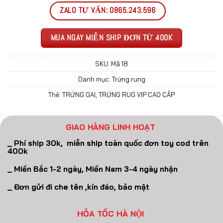
ZALO TƯ VẤN: 0865.243.596
MUA NGAY MIỄN SHIP ĐƠN TỪ 400K
SKU:
Mã 18
Danh mục:
Trứng rung
Thẻ:
TRỨNG GAI
,
TRỨNG RUG VIP CAO CÂP
GIAO HÀNG LINH HOẠT
_ Phí ship 30k, miễn ship toàn quốc đơn toy cod trên
400k
_ Miền Bắc 1-2 ngày, Miền Nam 3-4 ngày nhận
_ Đơn gửi đi che tên ,kín đáo, bảo mật
HỎA TỐC HÀ NỘI