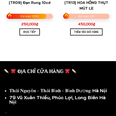
[TR09] Đạn Rung 10cd
[TR13] HOA HỒNG THỤT
MÚT LE
Đã bán 1200
Đã bán 120
250,000
₫
450,000
₫
ĐỌC TIẾP
THÊM VÀO GIỎ HÀNG
ĐỊ𝔸 ℂℍỈ ℂỬ𝔸 ℍÀℕ𝔾
𝐓𝐡á𝐢 𝐍𝐠𝐮𝐲ê𝐧 - 𝐓𝐡á𝐢 𝐁ì𝐧𝐡 - 𝐁ì𝐧𝐡 𝐃ươ𝐧𝐠-
Hà Nội
79 Vũ Xuân Thiều, Phúc Lợi, Long Biên Hà
Nội